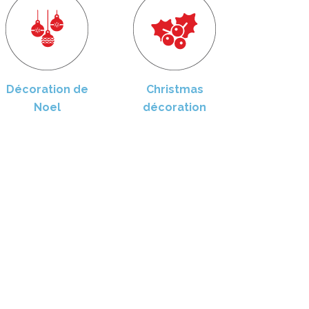
Décoration de
Christmas
Noel
décoration
éco insolite de Noël