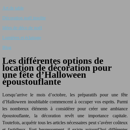
Art de table
Décoration noël insolite
Idées de déco de noël
Lumières et éclairage
Blog
Les différentes options de
location de décoration pour
une fête d’Halloween
époustouflante
Lorsqu’arrive le mois d’octobre, les préparatifs pour une fête
d’Halloween inoubliable commencent à occuper vos esprits. Parmi
les nombreux éléments à considérer pour créer une ambiance
époustouflante, la décoration revêt une importance capitale.
Toutefois, acquérir tous les
article
s nécessaires peut s’avérer coûteux
et fastidieux. Fort heureusement, il existe aujourd’hui différentes